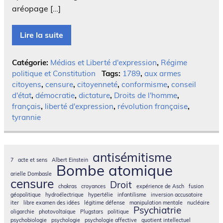
aréopage […]
Lire la suite
Catégorie:
Médias et Liberté d'expression
,
Régime
politique et Constitution
Tags:
1789
,
aux armes
citoyens
,
censure
,
citoyenneté
,
conformisme
,
conseil
d'état
,
démocratie
,
dictature
,
Droits de l'homme
,
français
,
liberté d'expression
,
révolution française
,
tyrannie
antisémitisme
7
acte et sens
Albert Einstein
Bombe atomique
arielle Dombasle
censure
Droit
chakras
croyances
expérience de Asch
fusion
géopolitique
hydroélectrique
hypertélie
infantilisme
inversion accusatoire
iter
libre examen des idées
légitime défense
manipulation mentale
nucléaire
Psychiatrie
oligarchie
photovoltaïque
Plugstars
politique
psychobiologie
psychologie
psychologie affective
quotient intellectuel