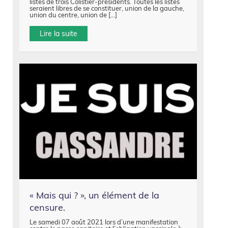
listes de trois Colistier-présidents. Toutes les listes
seraient libres de se constituer, union de la gauche,
union du centre, union de […]
Lire la suite
« Mais qui ? », un élément de la
censure.
Le samedi 07 août 2021 lors d’une manifestation