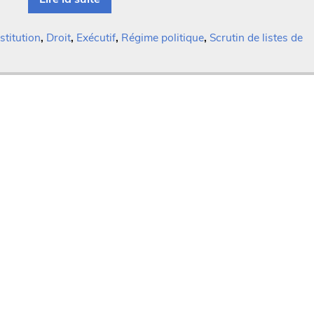
stitution
,
Droit
,
Exécutif
,
Régime politique
,
Scrutin de listes de