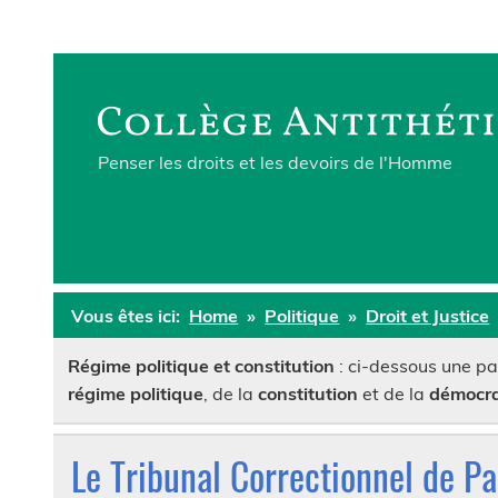
Skip
to
content
Penser les droits et les devoirs de l'Homme
Vous êtes ici:
Home
Politique
Droit et Justice
Régime politique et constitution
: ci-dessous une par
régime politique
, de la
constitution
et de la
démocra
Le Tribunal Correctionnel de Pa