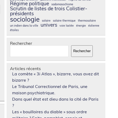
Régime politique
sadomasochisme
Scrutin de listes de trois Colistier-
présidents
sociologie
solaire
solaire thermique
thermosolaire
,
univers
un indien dans la ville
voie lactée
énergie
éolienne
étoiles
Rechercher
Rechercher
Articles récents
La comète « 3i Atlas », bizarre, vous avez dit
bizarre ?
Le Tribunal Correctionnel de Paris, une
maison psychiatrique.
Dans quel état est dieu dans la cité de Paris
?
Les « bouilloires du diable » sous ordre
militaire ? Faits, pamphlet, espoir et