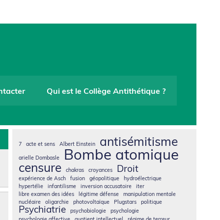
que
ntacter
Qui est le Collège Antithétique ?
antisémitisme
7
acte et sens
Albert Einstein
Bombe atomique
arielle Dombasle
censure
Droit
chakras
croyances
expérience de Asch
fusion
géopolitique
hydroélectrique
hypertélie
infantilisme
inversion accusatoire
iter
libre examen des idées
légitime défense
manipulation mentale
nucléaire
oligarchie
photovoltaïque
Plugstars
politique
Psychiatrie
psychobiologie
psychologie
psychologie affective
quotient intellectuel
régime de terreur