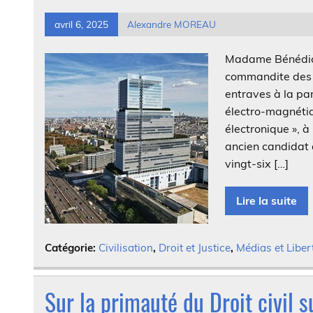
avril 6, 2025
Alexandre MOREAU
Madame Bénédicte
commandite des f
entraves à la par
électro-magnétiq
électronique », 
ancien candidat à
vingt-six […]
Lire la suite
Catégorie:
Civilisation
,
Droit et Justice
,
Médias et Liber
Sur la primauté du Droit civil su