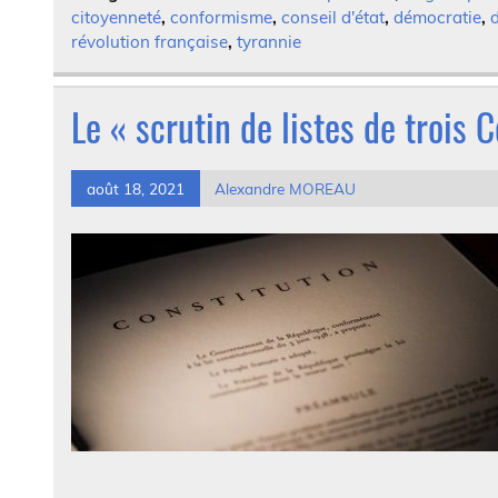
citoyenneté
,
conformisme
,
conseil d'état
,
démocratie
,
révolution française
,
tyrannie
Le « scrutin de listes de trois 
août 18, 2021
Alexandre MOREAU