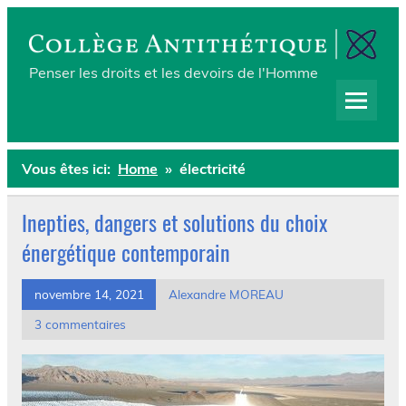
Skip
to
content
Collège Antithétique
Penser les droits et les devoirs de l'Homme
Vous êtes ici:
Home
électricité
Inepties, dangers et solutions du choix
énergétique contemporain
novembre 14, 2021
Alexandre MOREAU
3 commentaires