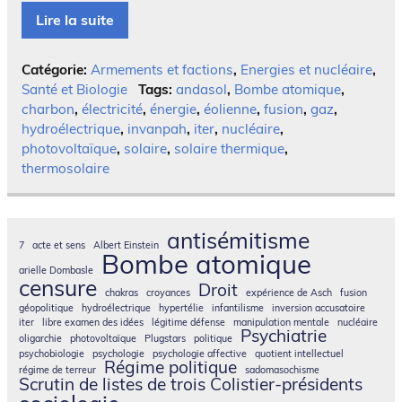
Lire la suite
Catégorie:
Armements et factions
,
Energies et nucléaire
,
Santé et Biologie
Tags:
andasol
,
Bombe atomique
,
charbon
,
électricité
,
énergie
,
éolienne
,
fusion
,
gaz
,
hydroélectrique
,
invanpah
,
iter
,
nucléaire
,
photovoltaïque
,
solaire
,
solaire thermique
,
thermosolaire
antisémitisme
7
acte et sens
Albert Einstein
Bombe atomique
arielle Dombasle
censure
Droit
chakras
croyances
expérience de Asch
fusion
géopolitique
hydroélectrique
hypertélie
infantilisme
inversion accusatoire
iter
libre examen des idées
légitime défense
manipulation mentale
nucléaire
Psychiatrie
oligarchie
photovoltaïque
Plugstars
politique
psychobiologie
psychologie
psychologie affective
quotient intellectuel
Régime politique
régime de terreur
sadomasochisme
Scrutin de listes de trois Colistier-présidents