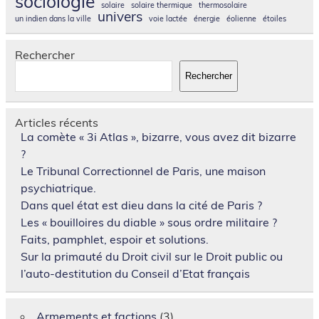
sociologie
solaire
solaire thermique
thermosolaire
univers
un indien dans la ville
voie lactée
énergie
éolienne
étoiles
Rechercher
Rechercher
Articles récents
La comète « 3i Atlas », bizarre, vous avez dit bizarre
?
Le Tribunal Correctionnel de Paris, une maison
psychiatrique.
Dans quel état est dieu dans la cité de Paris ?
Les « bouilloires du diable » sous ordre militaire ?
Faits, pamphlet, espoir et solutions.
Sur la primauté du Droit civil sur le Droit public ou
l’auto-destitution du Conseil d’Etat français
Armements et factions
(3)