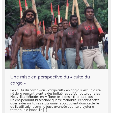
Une mise en perspective du « culte du
cargo »
Le « culte du cargo » ou « cargo cult » en anglais, est un culte
né de la rencontre entre des indigènes du Vanuatu dans les
Nouvelles Hébrides en Mélanésie et des militaires états-
uniens pendant la seconde guerre mondiale. Pendant cette
guerre des militaires états-uniens occupaient donc cette île
qu’ils utilisaient comme base avancée pour se projeter à
terme sur le Japon. Ils […]