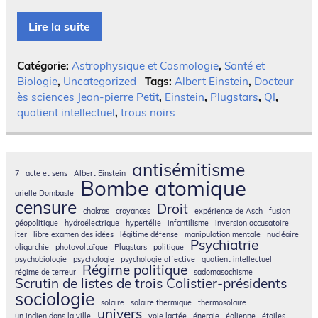
Lire la suite
Catégorie:
Astrophysique et Cosmologie
,
Santé et
Biologie
,
Uncategorized
Tags:
Albert Einstein
,
Docteur
ès sciences Jean-pierre Petit
,
Einstein
,
Plugstars
,
QI
,
quotient intellectuel
,
trous noirs
antisémitisme
7
acte et sens
Albert Einstein
Bombe atomique
arielle Dombasle
censure
Droit
chakras
croyances
expérience de Asch
fusion
géopolitique
hydroélectrique
hypertélie
infantilisme
inversion accusatoire
iter
libre examen des idées
légitime défense
manipulation mentale
nucléaire
Psychiatrie
oligarchie
photovoltaïque
Plugstars
politique
psychobiologie
psychologie
psychologie affective
quotient intellectuel
Régime politique
régime de terreur
sadomasochisme
Scrutin de listes de trois Colistier-présidents
sociologie
solaire
solaire thermique
thermosolaire
univers
un indien dans la ville
voie lactée
énergie
éolienne
étoiles