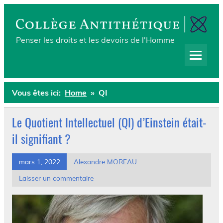
Skip
to
content
Collège Antithétique
Penser les droits et les devoirs de l'Homme
Vous êtes ici:
Home
QI
Le Quotient Intellectuel (QI) d’Einstein était-
il signifiant ?
mars 1, 2022
Alexandre MOREAU
Laisser un commentaire